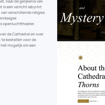
t, naar de gelijkenis van
t is een verlicht labyrint
an verschillende religies
dendaagse
s openluchttheater.
over de Cathedral en over
t te bestellen voor de
s het mogelijk om een