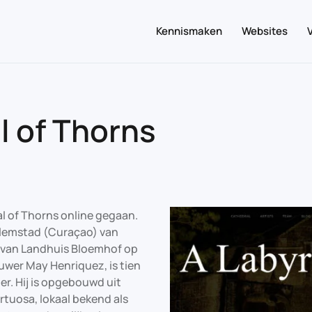
Kennismaken
Websites
l of Thorns
l of Thorns online gegaan.
llemstad (Curaçao) van
n van Landhuis Bloemhof op
uwer May Henriquez, is tien
er. Hij is opgebouwd uit
rtuosa, lokaal bekend als