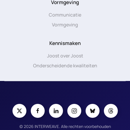
Vormgeving
Communicatie
Vormgeving
Kennismaken
Joost over Joost
Onderscheidende kwaliteiten
©
2026
INTERWEAVE. Alle rechten voorbehouden