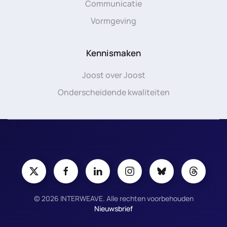
Communicatie
Vormgeving
Kennismaken
Joost over Joost
Onderscheidende kwaliteiten
©
2026
INTERWEAVE. Alle rechten voorbehouden
Nieuwsbrief