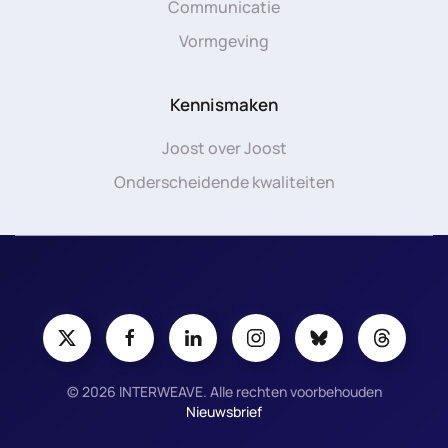
Communicatie
Vormgeving
Kennismaken
Joost over Joost
Onderscheidende kwaliteiten
©
2026
INTERWEAVE. Alle rechten voorbehouden
Nieuwsbrief