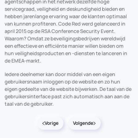
agentschappen in
het netwerk
dezelfde
hoge
servicegraad
,
veiligheid en
deskundigheid
bieden
en
hebben
jarenlange
ervaring waar
de klanten optimaal
van kunnen
profiteren.
Code Red
werd gelanceerd in
april 2015
op de RSA
Conference
Security Event
.
Waarom
?
Omdat ze
beveiligingsbedrijven
wereldwijd
een effectieve
en efficiënte manier
willen bieden
om
hun veiligheid
s
producten
en -diensten
te lanceren in
de
EMEA-
markt.
Iedere deelnemer kan door middel van een eigen
gebruikersnaam inloggen op de website en zo hun
eigen gedeelte van de website bijwerken. De taal van de
gebruikersinterface past zich automatisch aan aan de
taal van de gebruiker.
Vorige
Volgende