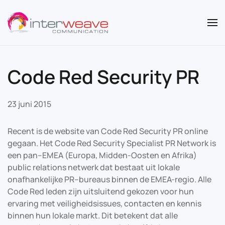
Overslaan en naar de inhoud gaan
Code Red Security PR
23 juni 2015
Recent is de website van Code Red Security PR online
gegaan.
Het
Code Red
Security Specialist
PR
Network is
een
pan
–
EMEA
(Europa,
Midden-Oosten en
Afrika)
public relations
netwerk dat bestaat uit
lokale
onafhankelijke
PR
–
bureaus
binnen
de EMEA-regio
.
Alle
Code Red
leden
zijn uitsluitend
gekozen voor hun
ervaring met
veiligheidsissues
,
contacten en
kennis
binnen
hun lokale
markt.
Dit betekent dat alle