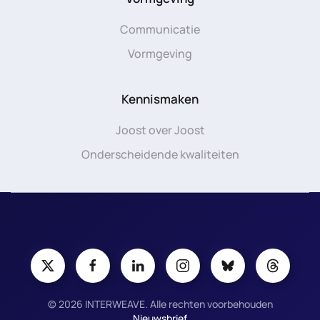
Communicatie
Vormgeving
Kennismaken
Joost over Joost
Onderscheidende kwaliteiten
©
2026
INTERWEAVE. Alle rechten voorbehouden
Nieuwsbrief