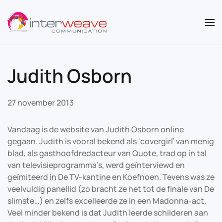
Overslaan en naar de inhoud gaan
Judith Osborn
27 november 2013
Vandaag is de website van Judith Osborn online
gegaan. Judith is vooral bekend als ‘covergirl’ van menig
blad, als gasthoofdredacteur van Quote, trad op in tal
van televisieprogramma’s, werd geïnterviewd en
geïmiteerd in De TV-kantine en Koefnoen. Tevens was ze
veelvuldig panellid (zo bracht ze het tot de finale van De
slimste…) en zelfs excelleerde ze in een Madonna-act.
Veel minder bekend is dat Judith leerde schilderen aan