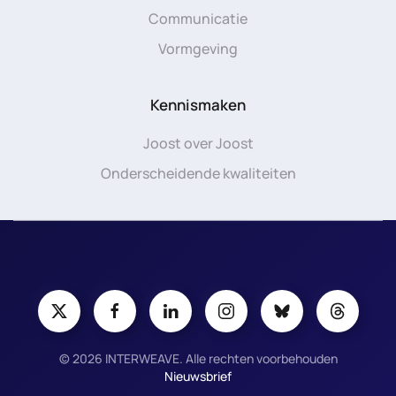
Communicatie
Vormgeving
Kennismaken
Joost over Joost
Onderscheidende kwaliteiten
©
2026
INTERWEAVE. Alle rechten voorbehouden
Nieuwsbrief