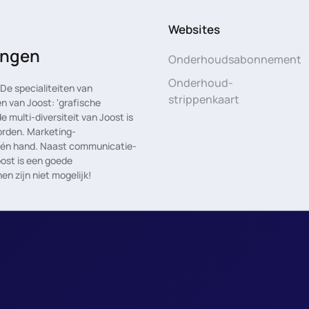
Websites
rengen
Onderhoudsabonnement
Onderhoud-
e specialiteiten van
strippenkaart
n van Joost: 'grafische
multi-diversiteit van Joost is
rden. Marketing-
 één hand. Naast communicatie-
oost is een goede
en zijn niet mogelijk!