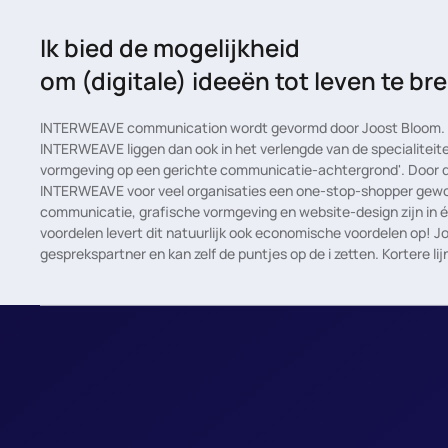
Ik bied de mogelijkheid
om (digitale) ideeën tot leven te b
INTERWEAVE communication wordt gevormd door Joost Bloom. D
INTERWEAVE liggen dan ook in het verlengde van de specialiteite
vormgeving op een gerichte communicatie-achtergrond'. Door de 
INTERWEAVE voor veel organisaties een one-stop-shopper gewo
communicatie, grafische vormgeving en website-design zijn in
voordelen levert dit natuurlijk ook economische voordelen op! J
gesprekspartner en kan zelf de puntjes op de i zetten. Kortere lijn