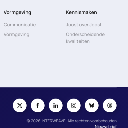
Vormgeving
Kennismaken
Communicatie
Joost over Joost
Vormgeving
Onderscheidende
kwaliteiten
©
2026
INTERWEAVE. Alle rechten voorbehouden
Nieuwsbrief