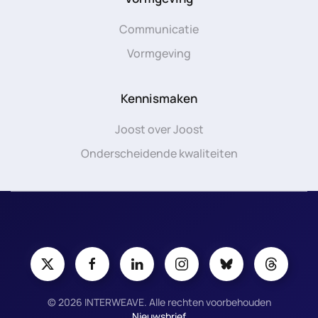
Communicatie
Vormgeving
Kennismaken
Joost over Joost
Onderscheidende kwaliteiten
©
2026
INTERWEAVE. Alle rechten voorbehouden
Nieuwsbrief