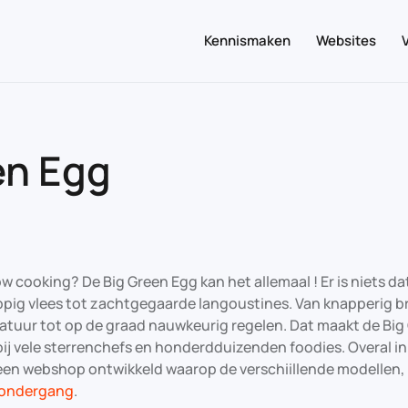
Kennismaken
Websites
en Egg
w cooking? De Big Green Egg kan het allemaal ! Er is niets dat
ppig vlees tot zachtgegaarde langoustines. Van knapperig br
tuur tot op de graad nauwkeurig regelen. Dat maakt de Big
et bij vele sterrenchefs en honderdduizenden foodies. Overal i
een webshop ontwikkeld waarop de verschiillende modellen, m
ondergang
.