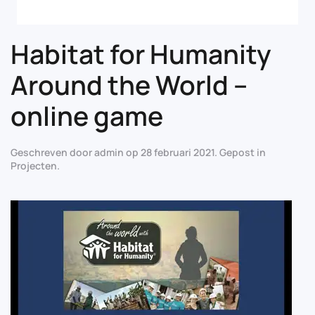
Habitat for Humanity
Around the World –
online game
Geschreven door
admin
op
28 februari 2021
. Gepost in
Projecten
.