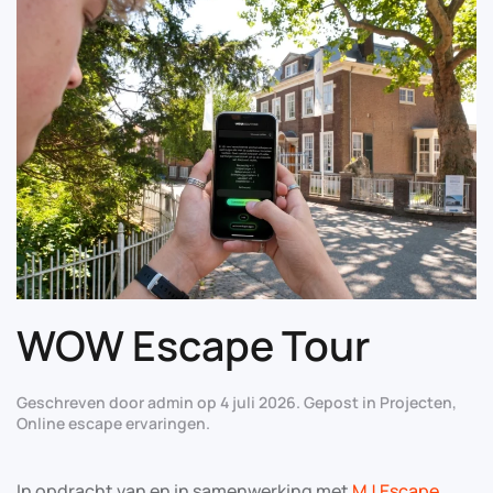
WOW Escape Tour
Geschreven door
admin
op
4 juli 2026
. Gepost in
Projecten
,
Online escape ervaringen
.
In opdracht van en in samenwerking met
MJ Escape