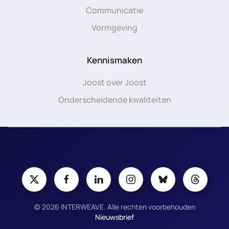
Communicatie
Vormgeving
Kennismaken
Joost over Joost
Onderscheidende kwaliteiten
©
2026
INTERWEAVE. Alle rechten voorbehouden
Nieuwsbrief